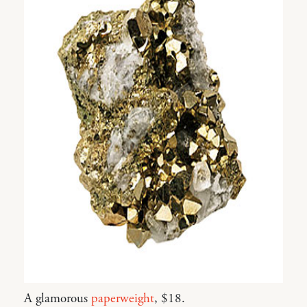
A glamorous
paperweight
, $18.