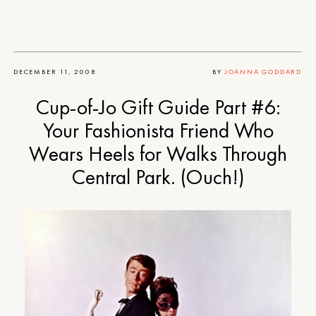
DECEMBER 11, 2008
BY
JOANNA GODDARD
Cup-of-Jo Gift Guide Part #6:
Your Fashionista Friend Who
Wears Heels for Walks Through
Central Park. (Ouch!)