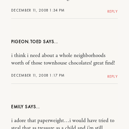
DECEMBER 11, 2008 1:34 PM
REPLY
PIGEON.TOED
i think i need about a whole neighborhoods
worth of those townhouse chocolates! great find!
DECEMBER 11, 2008 1:17 PM
REPLY
EMILY
i adore that paperweight…i would have tried to
steal that as treasure as a child and i’m still