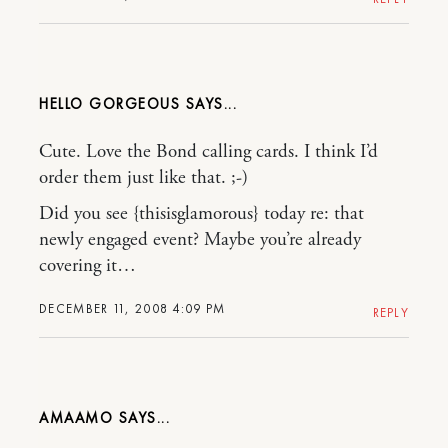
HELLO GORGEOUS
Cute. Love the Bond calling cards. I think I’d
order them just like that. ;-)
Did you see {thisisglamorous} today re: that
newly engaged event? Maybe you’re already
covering it…
DECEMBER 11, 2008 4:09 PM
REPLY
AMAAMO