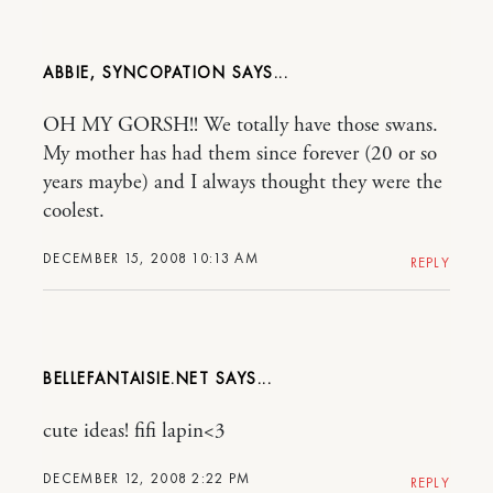
ABBIE, SYNCOPATION
OH MY GORSH!! We totally have those swans.
My mother has had them since forever (20 or so
years maybe) and I always thought they were the
coolest.
DECEMBER 15, 2008 10:13 AM
REPLY
BELLEFANTAISIE.NET
cute ideas! fifi lapin<3
DECEMBER 12, 2008 2:22 PM
REPLY