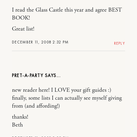
I read the Glass Castle this year and agree BEST
BOOK!
Great list!
DECEMBER 11, 2008 2:32 PM
REPLY
PRET-A-PARTY
new reader here! I LOVE your gift guides :)
finally, some lists I can actually see myself giving
from (and affording!)
thanks!
Beth