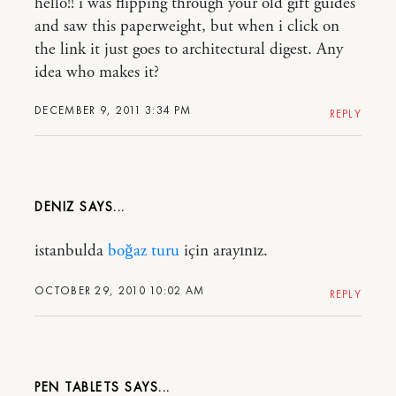
hello!! i was flipping through your old gift guides
and saw this paperweight, but when i click on
the link it just goes to architectural digest. Any
idea who makes it?
DECEMBER 9, 2011 3:34 PM
REPLY
DENIZ
istanbulda
boğaz turu
için arayınız.
OCTOBER 29, 2010 10:02 AM
REPLY
PEN TABLETS