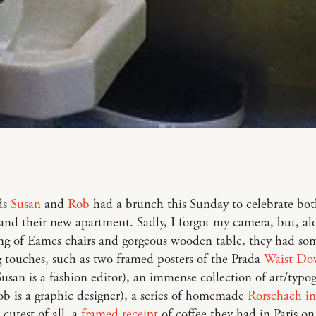
ds
Susan
and
Rob
had a brunch this Sunday to celebrate bot
and their new apartment. Sadly, I forgot my camera, but, al
ing of Eames chairs and gorgeous wooden table, they had so
g touches, such as two framed posters of the Prada
Waist D
usan is a fashion editor), an immense collection of art/typo
b is a graphic designer), a series of homemade
Rorschach in
cutest of all, a
framed receipt
of coffee they had in Paris on