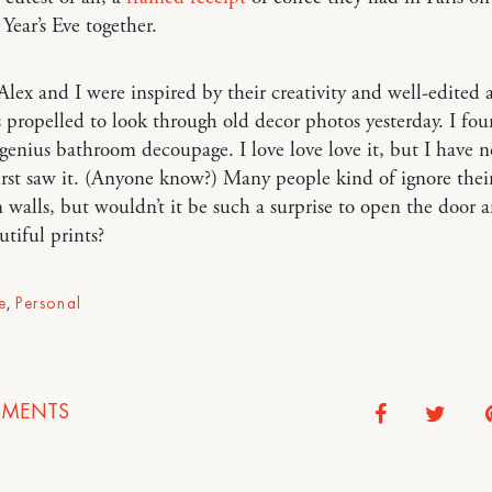
 Year’s Eve together.
lex and I were inspired by their creativity and well-edited a
 propelled to look through old decor photos yesterday. I fou
genius bathroom decoupage. I love love love it, but I have n
irst saw it. (Anyone know?) Many people kind of ignore thei
walls, but wouldn’t it be such a surprise to open the door a
utiful prints?
e
,
Personal
MENTS