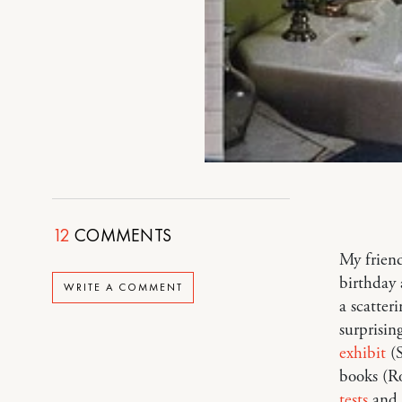
12
COMMENTS
My frien
birthday 
WRITE A COMMENT
a scatter
surprisin
exhibit
(S
books (Ro
tests
and, 