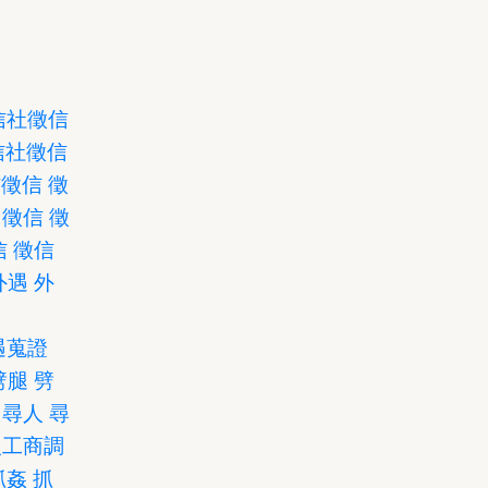
信社
徵信
信社
徵信
信
徵信
徵
徵信
徵
信
徵信
外遇
外
遇蒐證
劈腿
劈
尋人
尋
人
工商調
抓姦
抓