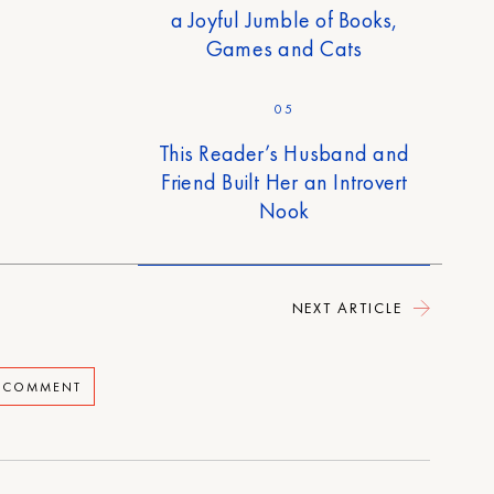
a Joyful Jumble of Books,
Games and Cats
05
This Reader’s Husband and
Friend Built Her an Introvert
Nook
NEXT ARTICLE
A COMMENT