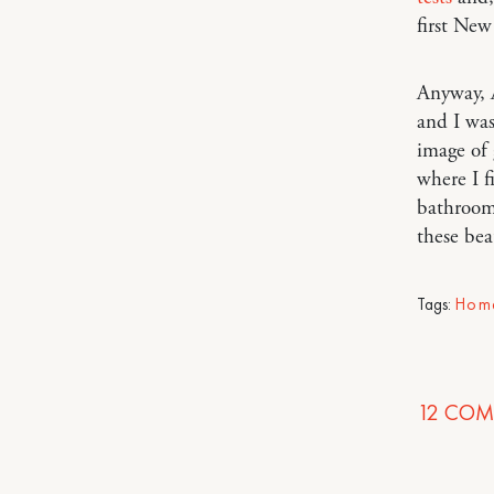
first New
Anyway, A
and I was
image of 
where I f
bathroom 
these bea
Tags:
Hom
12
COM