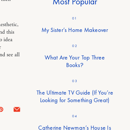
Most Popular
01
esthetic,
My Sister’s Home Makeover
nd this
o idea
02
r
nd see all
What Are Your Top Three
Books?
03
The Ultimate TV Guide (If You’re
Looking for Something Great)
04
Catherine Newman’s House Is