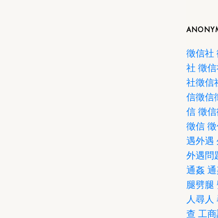
ANONY
徵信社
社
徵信
社
徵信
信
徵信
信
徵信
徵信
徵
遇
外遇
外遇問
通姦
通
腿
劈腿
人
尋人
查
工商