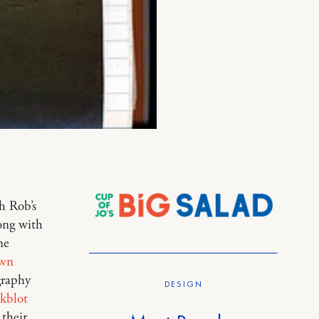
h Rob’s
ong with
me
own
graphy
DESIGN
kblot
 their