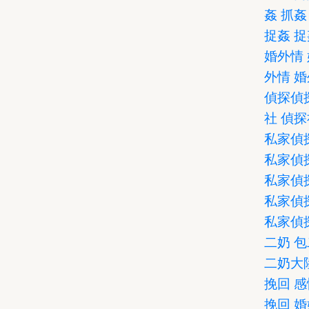
姦
抓姦
捉姦
捉
婚外情
外情
婚
偵探
偵
社
偵探
私家偵
私家偵
私家偵
私家偵
私家偵
二奶
包
二奶
大
挽回
感
挽回
婚