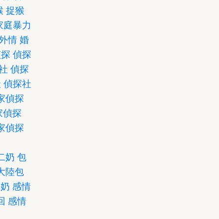
猴
捉猴
家庭暴力
外情
婚
偵探
偵探
社
偵探
社
偵探社
家偵探
家偵探
家偵探
二奶
包
大陸包
二奶
感情
回
感情